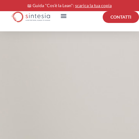
📖 Guida "Cos'è la Lean":
scarica la tua copia
CONTATTI